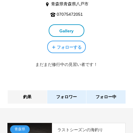
青森県青森県八戸市
07075472051
Gallery
フォローする
まだまだ修行中の見習い者です！
釣果
フォロワー
フォロー中
1件
1人
青森県
ラストシーズンの海釣り