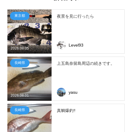
東京都
夜景を見に行ったら
Level93
2026.08.05
長崎県
上五島奈留島周辺の続きです。
yasu
2026.08.01
長崎県
真鯛爆釣‼