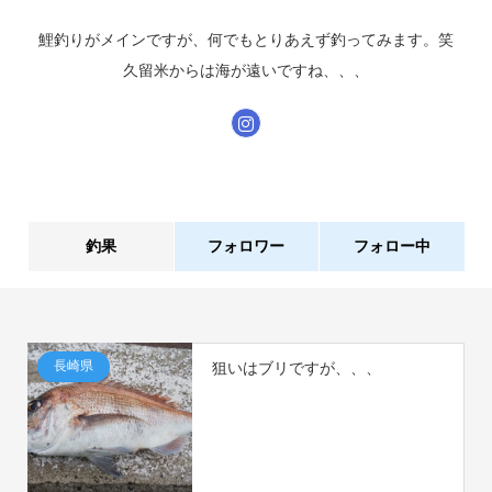
鯉釣りがメインですが、何でもとりあえず釣ってみます。笑
久留米からは海が遠いですね、、、
釣果
フォロワー
フォロー中
3件
0人
長崎県
狙いはブリですが、、、