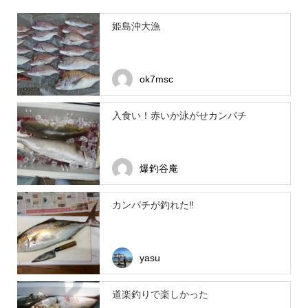
姫島沖大漁
ok7msc
入食い！赤いか泳がせカンパチ
爆釣谷庵
カンパチが釣れた‼️
yasu
道楽釣りで楽しかった