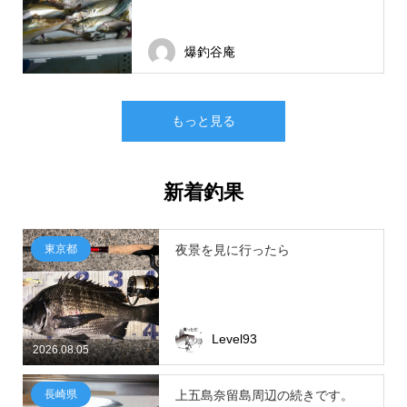
爆釣谷庵
もっと見る
新着釣果
東京都
夜景を見に行ったら
Level93
2026.08.05
長崎県
上五島奈留島周辺の続きです。