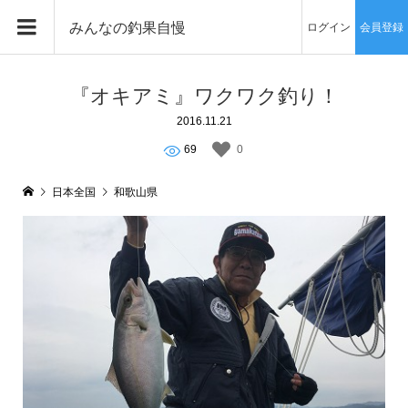
みんなの釣果自慢
ログイン
会員登録
『オキアミ』ワクワク釣り！
2016.11.21
69
0
日本全国
和歌山県