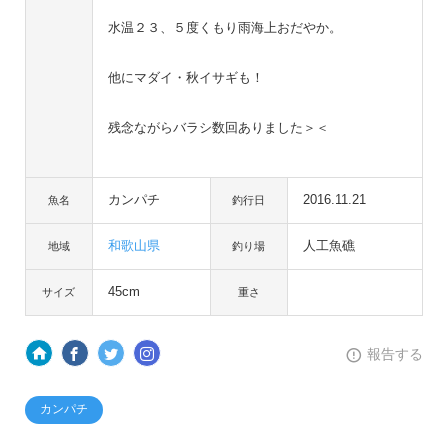
水温２３、５度くもり雨海上おだやか。
他にマダイ・秋イサギも！
残念ながらバラシ数回ありました＞＜
カンパチ
2016.11.21
魚名
釣行日
和歌山県
人工魚礁
地域
釣り場
45cm
サイズ
重さ
報告する
カンパチ