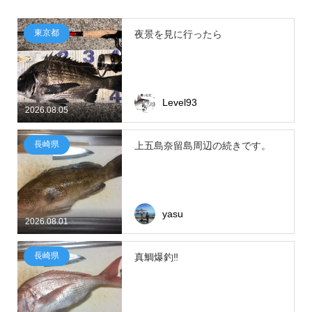
東京都
夜景を見に行ったら
Level93
2026.08.05
長崎県
上五島奈留島周辺の続きです。
yasu
2026.08.01
長崎県
真鯛爆釣‼