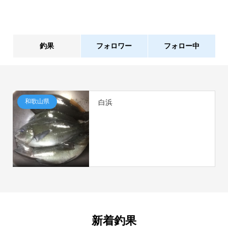
釣果
フォロワー
フォロー中
1件
0人
和歌山県
白浜
新着釣果