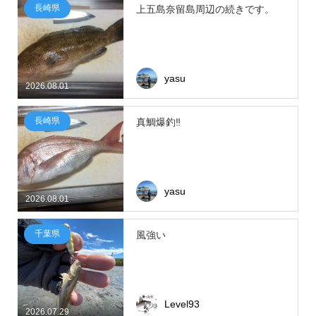
長崎県
上五島奈留島周辺の続きです。
yasu
2026.08.01
長崎県
真鯛爆釣‼
yasu
2026.08.01
千葉県
風強い
Level93
2026.07.29