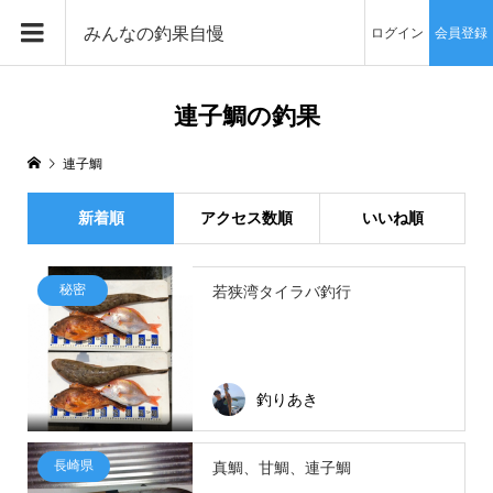
みんなの釣果自慢
ログイン
会員登録
連子鯛の釣果
連子鯛
新着順
アクセス数順
いいね順
秘密
若狭湾タイラバ釣行
釣りあき
長崎県
真鯛、甘鯛、連子鯛