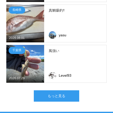
長崎県
真鯛爆釣‼
yasu
2026.08.01
千葉県
風強い
Level93
2026.07.29
もっと見る