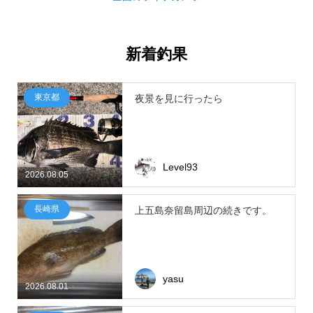
新着釣果
東京都
夜景を見に行ったら
Level93
2026.08.05
長崎県
上五島奈留島周辺の続きです。
yasu
2026.08.01