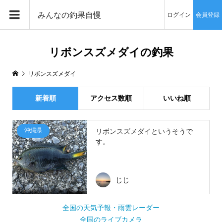
みんなの釣果自慢
ログイン
会員登録
リボンスズメダイの釣果
リボンスズメダイ
新着順
アクセス数順
いいね順
沖縄県
リボンスズメダイというそうで
す。
じじ
全国の天気予報・雨雲レーダー
全国のライブカメラ