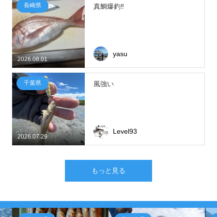
長崎県
真鯛爆釣‼
yasu
2026.08.01
千葉県
風強い
Level93
2026.07.29
もっと見る