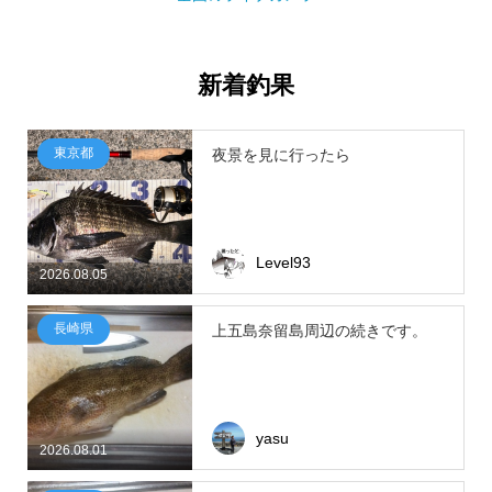
新着釣果
東京都
夜景を見に行ったら
Level93
2026.08.05
長崎県
上五島奈留島周辺の続きです。
yasu
2026.08.01