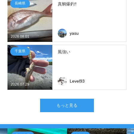
長崎県
真鯛爆釣‼
yasu
2026.08.01
千葉県
風強い
Level93
2026.07.29
もっと見る