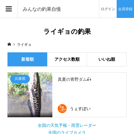
みんなの釣果自慢
ログイン
会員登録
ライギョの釣果
ライギョ
新着順
アクセス数順
いいね順
兵庫県
真夏の青野ダム🎣
うぇすぽい
全国の天気予報・雨雲レーダー
全国のライブカメラ