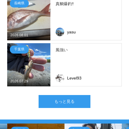
長崎県
真鯛爆釣‼
yasu
2026.08.01
千葉県
風強い
Level93
2026.07.29
もっと見る