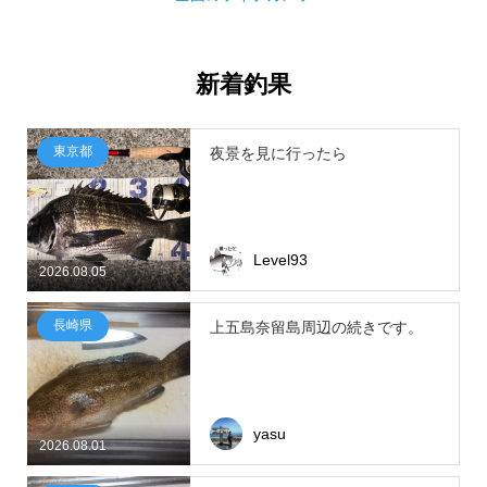
新着釣果
東京都
夜景を見に行ったら
Level93
2026.08.05
長崎県
上五島奈留島周辺の続きです。
yasu
2026.08.01