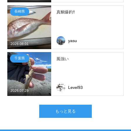
長崎県
真鯛爆釣‼
yasu
2026.08.01
千葉県
風強い
Level93
2026.07.29
もっと見る