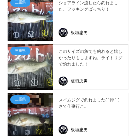
三重県
ショアライン流したら釣れまし
た。フッキングばっちり！
板垣忠男
三重県
このサイズの魚でも釣れると嬉し
かったりもしますね。ライトリグ
で釣れました！
板垣忠男
三重県
スイムジグで釣れました( ´艸｀)
さて仕事行こ。
板垣忠男