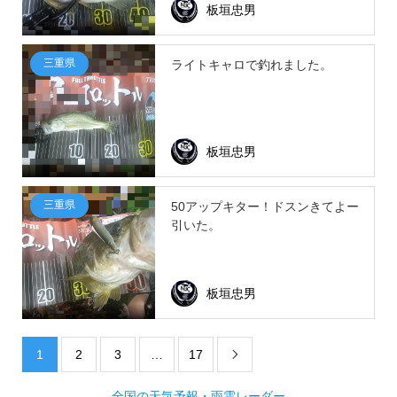
板垣忠男
三重県
ライトキャロで釣れました。
板垣忠男
三重県
50アップキター！ドスンきてよー
引いた。
板垣忠男
1
2
3
…
17

全国の天気予報・雨雲レーダー