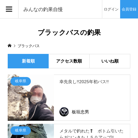
みんなの釣果自慢
ログイン
会員登録
ブラックバスの釣果
ブラックバス
新着順
アクセス数順
いいね順
岐阜県
幸先良し!!2025年初バス!!
板垣忠男
岐阜県
メタルで釣れた❢ ボトム引いた
らガツンきた！５０アップ!!