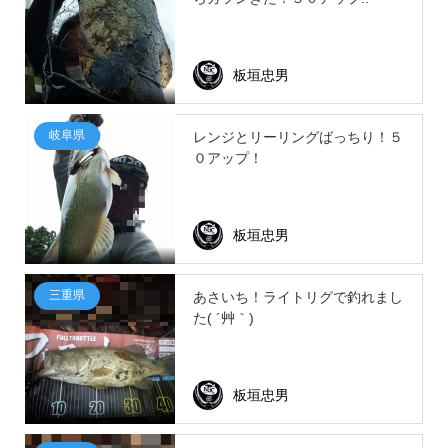
板垣忠男
岐阜県
レンジとリーリングばっちり！５
０アップ！
板垣忠男
三重県
あさいち！ライトリグで釣れまし
た( ´艸｀)
板垣忠男