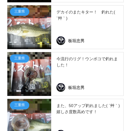
三重県
デカイのまたキター！ 釣れた(
´艸｀)
板垣忠男
三重県
今流行のリグ！ウンポコで釣れま
した！
板垣忠男
三重県
また、50アップ釣れました( ´艸｀)
嬉しさ度数高めです！