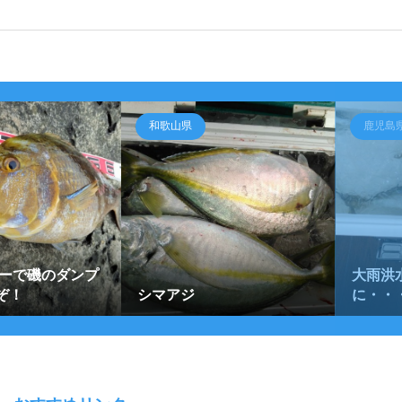
和歌山県
鹿児島
ノーで磯のダンプ
大雨洪
ぞ！
シマアジ
に・・・(