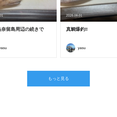
.01
2026.08.01
島奈留島周辺の続きで
真鯛爆釣‼
yasu
yasu
もっと見る