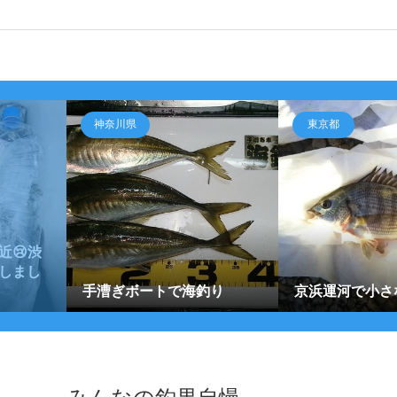
神奈川県
東京都
近😢渋
しまし
手漕ぎボートで海釣り
京浜運河で小さ
みんなの釣果自慢