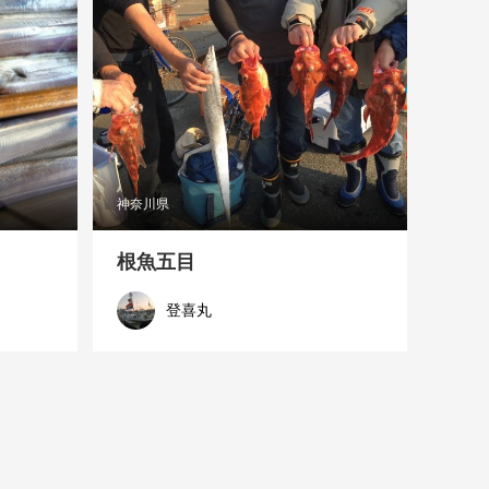
神奈川県
り
根魚五目
登喜丸