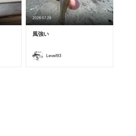
2026.07.29
風強い
Level93