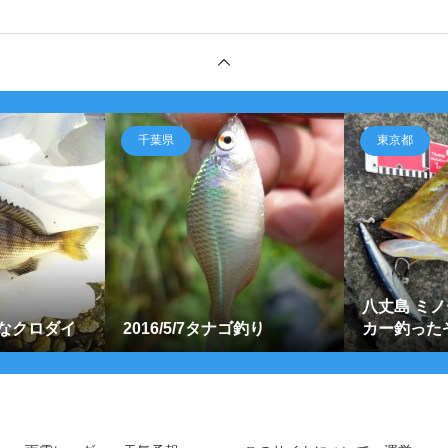
千葉県
東京都
八丈島 ミ
なクロダイ
2016/5/7タナゴ釣り
カー釣った