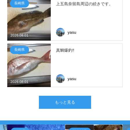
長崎県
上五島奈留島周辺の続きです。
yasu
2026.08.01
長崎県
真鯛爆釣‼
yasu
2026.08.01
もっと見る