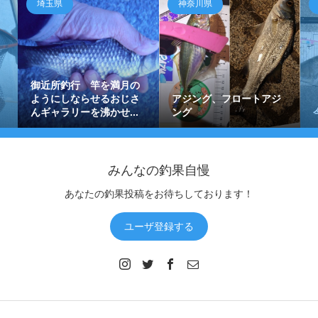
埼玉県
神奈川県
御近所釣行 竿を満月の
ようにしならせるおじさ
アジング、フロートアジ
んギャラリーを沸かせ...
ング
みんなの釣果自慢
あなたの釣果投稿をお待ちしております！
ユーザ登録する