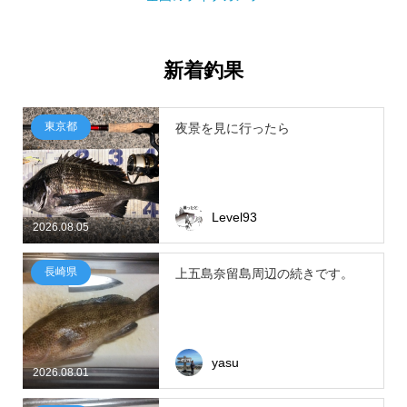
新着釣果
東京都
夜景を見に行ったら
Level93
2026.08.05
長崎県
上五島奈留島周辺の続きです。
yasu
2026.08.01