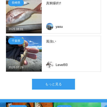
長崎県
真鯛爆釣‼
yasu
2026.08.01
千葉県
風強い
Level93
2026.07.29
もっと見る