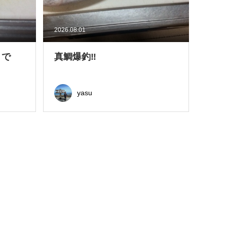
2026.08.01
きで
真鯛爆釣‼
yasu