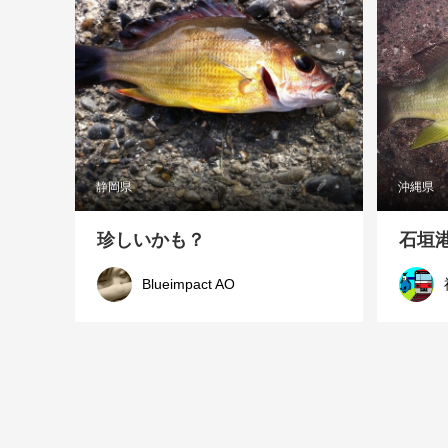
静岡県
沖縄県
珍しいかも？
石垣
Blueimpact AO