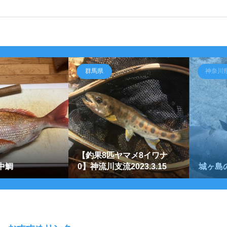
群馬県
神奈川
【釣果8匹ヤマメ8イワナ
中鯛
0】神流川支流2023.3.15
城ヶ島