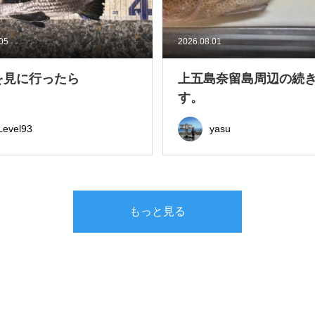
.05
2026.08.01
を見に行ったら
上五島奈留島周辺の続
す。
Level93
yasu
もっと見る