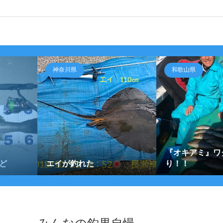
神奈川県
和歌山県
『オキアミ』ワ
ど
エイが釣れた
り！！
みんなの釣果自慢