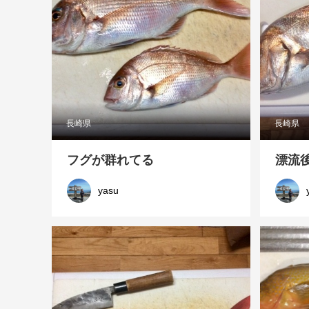
長崎県
長崎県
フグが群れてる
漂流
yasu