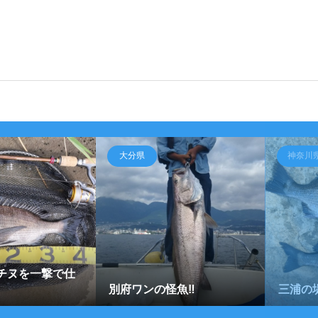
大分県
神奈川
チヌを一撃で仕
別府ワンの怪魚‼️
三浦の