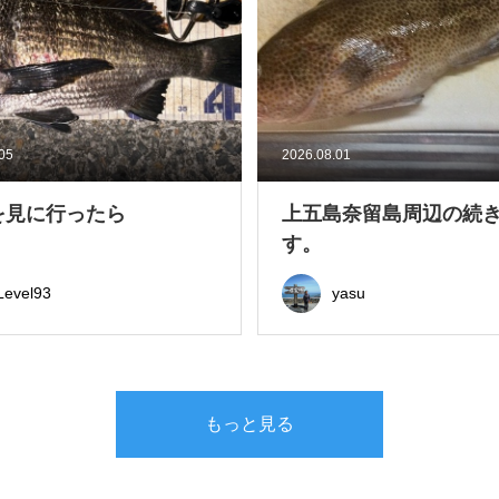
.05
2026.08.01
を見に行ったら
上五島奈留島周辺の続
す。
Level93
yasu
もっと見る