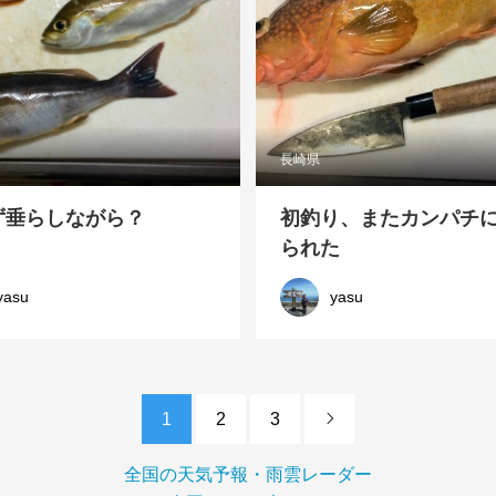
長崎県
ず垂らしながら？
初釣り、またカンパチ
られた
yasu
yasu
1
2
3

全国の天気予報・雨雲レーダー