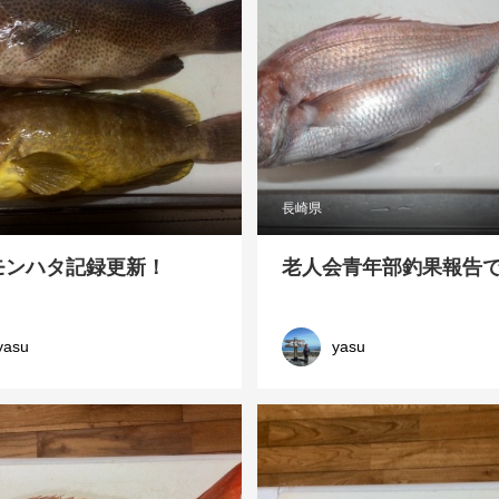
長崎県
モンハタ記録更新！
老人会青年部釣果報告
yasu
yasu