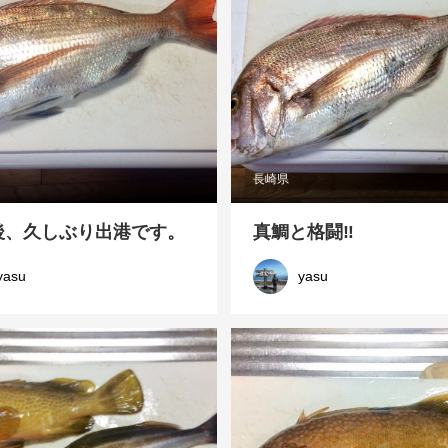
長崎県
後、久しぶり出港です。
真鯛と格闘‼
yasu
yasu