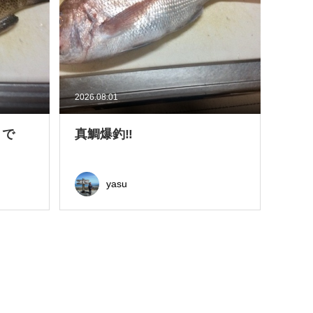
2026.08.01
きで
真鯛爆釣‼
yasu