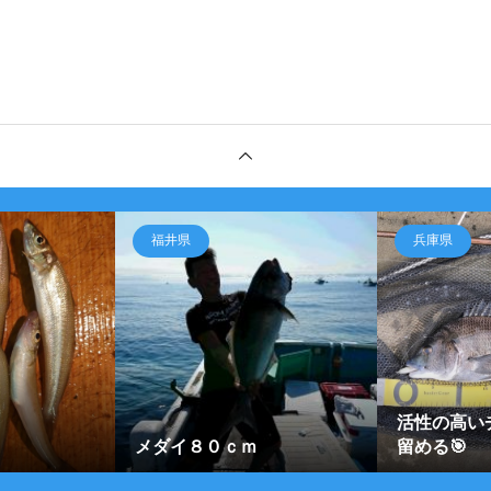
福井県
兵庫県
活性の高い
メダイ８０ｃｍ
留める🎯