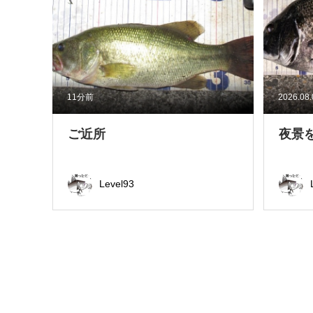
11分前
2026.08
ご近所
夜景
Level93