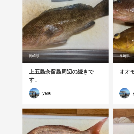
長崎県
長崎県
上五島奈留島周辺の続きで
オオ
す。
yasu