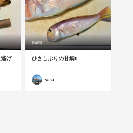
長崎県
に逃げ
ひさしぶりの甘鯛‼️
yasu