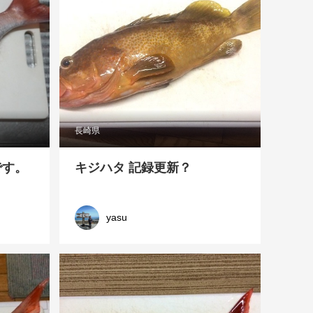
長崎県
です。
キジハタ 記録更新？
yasu