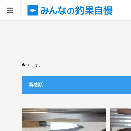
アオナ
新着順