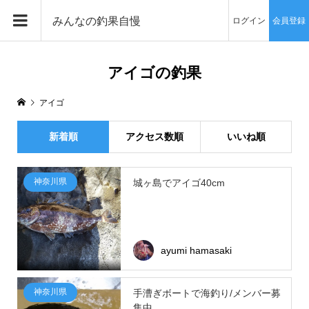
みんなの釣果自慢
ログイン
会員登録
アイゴの釣果
アイゴ
新着順
アクセス数順
いいね順
神奈川県
城ヶ島でアイゴ40cm
ayumi hamasaki
神奈川県
手漕ぎボートで海釣り/メンバー募
集中