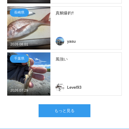
長崎県
真鯛爆釣‼
yasu
2026.08.01
千葉県
風強い
Level93
2026.07.29
もっと見る