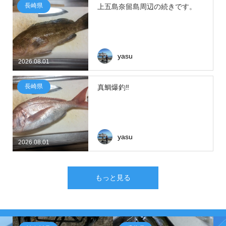
長崎県
上五島奈留島周辺の続きです。
yasu
2026.08.01
長崎県
真鯛爆釣‼
yasu
2026.08.01
もっと見る