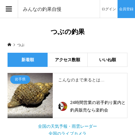
みんなの釣果自慢
ログイン
会員登録
つぶの釣果
つぶ
新着順
アクセス数順
いいね順
岩手県
こんなのまで来るとは…
24時間営業の岩手釣り案内と
釣具販売なら楽釣会
全国の天気予報・雨雲レーダー
全国のライブカメラ