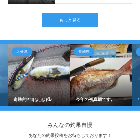
もっと見る
大分県
長崎県
奇跡的➰‼️(@_@)💦
今年の初真鯛です。
みんなの釣果自慢
あなたの釣果投稿をお待ちしております！