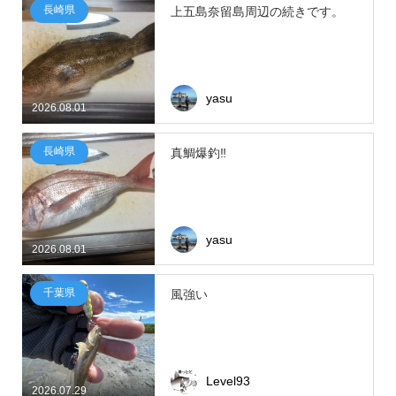
長崎県
上五島奈留島周辺の続きです。
yasu
2026.08.01
長崎県
真鯛爆釣‼
yasu
2026.08.01
千葉県
風強い
Level93
2026.07.29