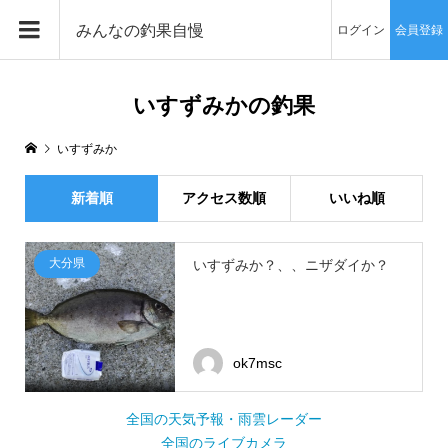
みんなの釣果自慢
ログイン
会員登録
いすずみかの釣果
いすずみか
新着順
アクセス数順
いいね順
大分県
いすずみか？、、ニザダイか？
ok7msc
全国の天気予報・雨雲レーダー
全国のライブカメラ