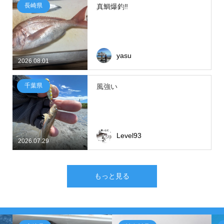
長崎県
真鯛爆釣‼
yasu
2026.08.01
千葉県
風強い
Level93
2026.07.29
もっと見る