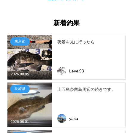
新着釣果
東京都
夜景を見に行ったら
Level93
2026.08.05
長崎県
上五島奈留島周辺の続きです。
yasu
2026.08.01