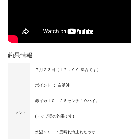
釣果情報
７月２３日【１７：００ 集合です】
ポイント ： 白浜沖
赤イカ１０～２５センチ４９ハイ。
コメント
(トップ様の釣果です)
水温２８、７度晴れ海上おだやか