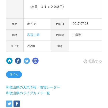
(本日 １１：００終了)
赤イカ
2017.07.23
魚名
釣行日
和歌山県
白浜沖
地域
釣り場
25cm
サイズ
重さ
報告する
赤イカ
和歌山県の天気予報・雨雲レーダー
和歌山県のライブカメラ一覧