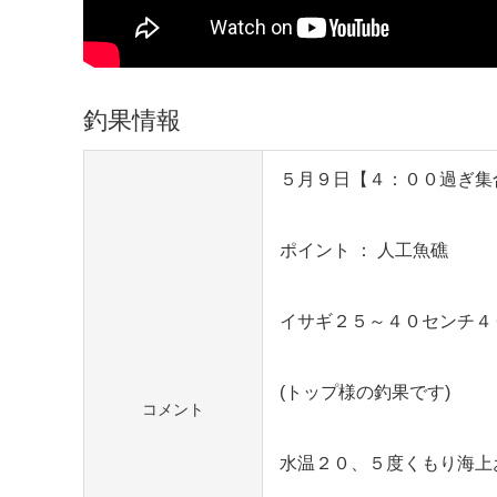
釣果情報
５月９日【４：００過ぎ集
ポイント ： 人工魚礁
イサギ２５～４０センチ４
(トップ様の釣果です)
コメント
水温２０、５度くもり海上