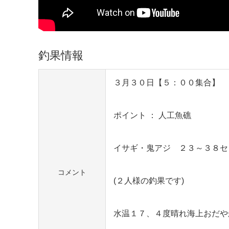
釣果情報
３月３０日【５：００集合】
ポイント ： 人工魚礁
イサギ・鬼アジ ２３～３８セ
コメント
(２人様の釣果です)
水温１７、４度晴れ海上おだや