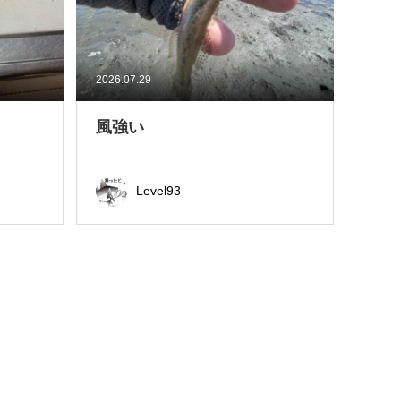
2026.07.29
風強い
Level93