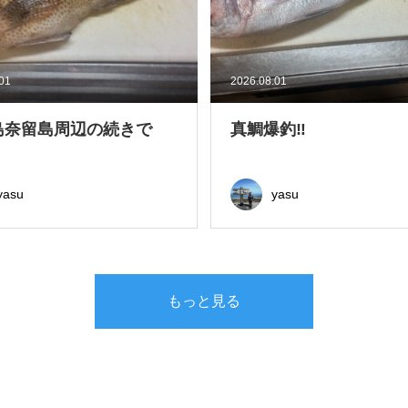
.01
2026.08.01
島奈留島周辺の続きで
真鯛爆釣‼
yasu
yasu
もっと見る