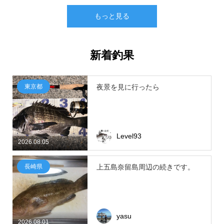
もっと見る
新着釣果
東京都
夜景を見に行ったら
Level93
2026.08.05
長崎県
上五島奈留島周辺の続きです。
yasu
2026.08.01