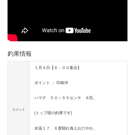
釣果情報
１月４日【６：００集合】
ポイント ： 印南沖
ハマチ ５０～５５センチ ６匹。
コメント
(トップ様の釣果です)
水温１７、６度晴れ海上おだやか。