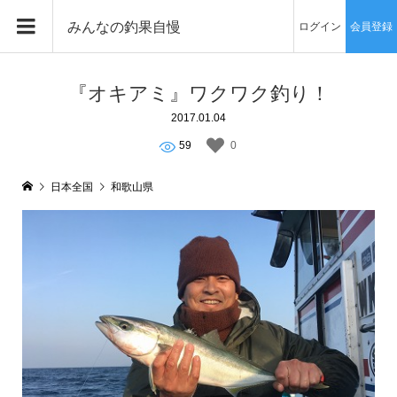
みんなの釣果自慢
ログイン
会員登録
『オキアミ』ワクワク釣り！
2017.01.04
59
0
日本全国
和歌山県