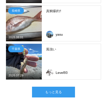
長崎県
真鯛爆釣‼
yasu
2026.08.01
千葉県
風強い
Level93
2026.07.29
もっと見る