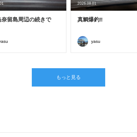
.01
2026.08.01
島奈留島周辺の続きで
真鯛爆釣‼
yasu
yasu
もっと見る