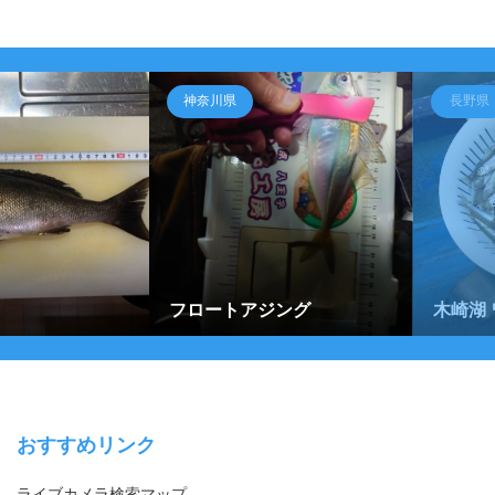
神奈川県
長野県
フロートアジング
木崎湖
おすすめリンク
ライブカメラ検索マップ