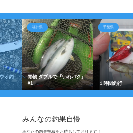
福井県
千葉県
ウオ釣
青物 ダブルで『いれパク』
#1
１時間釣行
みんなの釣果自慢
あなたの釣果投稿をお待ちしております！