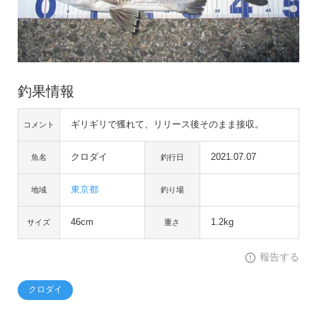
釣果情報
ギリギリで獲れて、リリース後そのまま接収。
コメント
クロダイ
2021.07.07
魚名
釣行日
東京都
地域
釣り場
46cm
1.2kg
サイズ
重さ
報告する
クロダイ