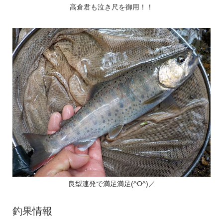
高倉君も泣き尺を御用！！
良型連発で満足満足(^O^)／
釣果情報