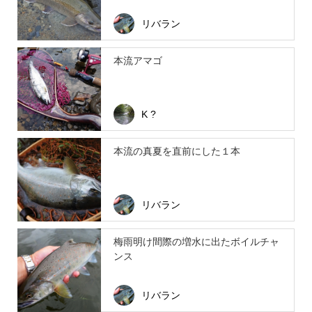
リバラン
本流アマゴ
K ?
本流の真夏を直前にした１本
リバラン
梅雨明け間際の増水に出たボイルチャ
ンス
リバラン