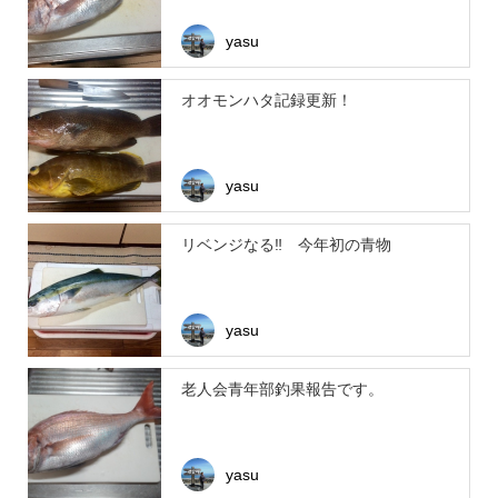
yasu
オオモンハタ記録更新！
yasu
リベンジなる‼ 今年初の青物
yasu
老人会青年部釣果報告です。
yasu