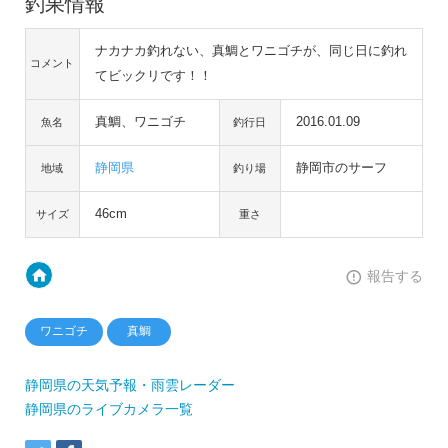
釣果情報
ナカナカ釣れない、真鯛とワニゴチが、同じ日に釣れ
コメント
てビックリです！！
真鯛、ワニゴチ
2016.01.09
魚名
釣行日
静岡県
静岡市のサーフ
地域
釣り場
46cm
サイズ
重さ
報告する
ワニゴチ
真鯛
静岡県の天気予報・雨雲レーダー
静岡県のライブカメラ一覧