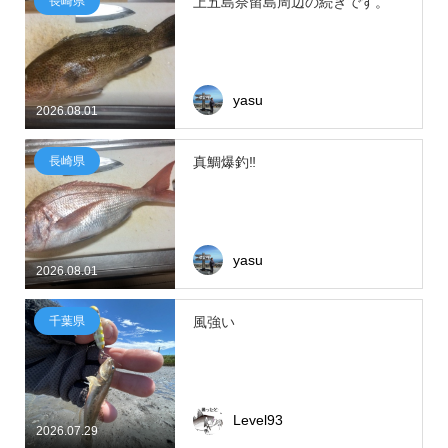
長崎県
上五島奈留島周辺の続きです。
yasu
2026.08.01
長崎県
真鯛爆釣‼
yasu
2026.08.01
千葉県
風強い
Level93
2026.07.29