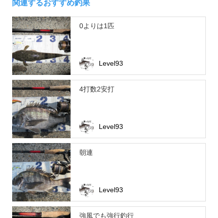
関連するおすすめ釣果
0よりは1匹
Level93
4打数2安打
Level93
朝連
Level93
強風でも強行釣行