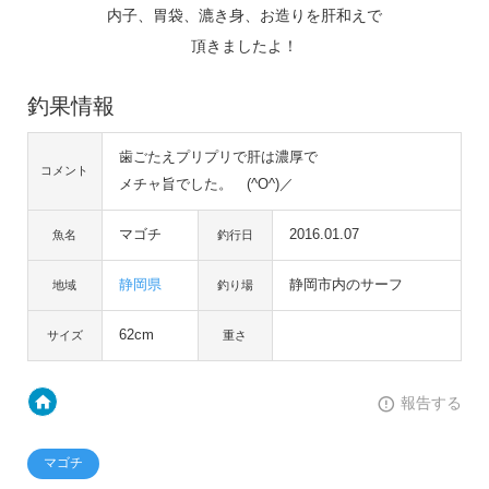
内子、胃袋、漉き身、お造りを肝和えで
頂きましたよ！
釣果情報
歯ごたえプリプリで肝は濃厚で
コメント
メチャ旨でした。 (^O^)／
マゴチ
2016.01.07
魚名
釣行日
静岡県
静岡市内のサーフ
地域
釣り場
62cm
サイズ
重さ
報告する
マゴチ