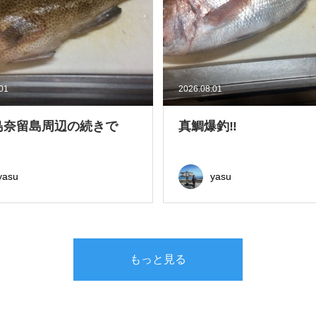
.01
2026.08.01
島奈留島周辺の続きで
真鯛爆釣‼
yasu
yasu
もっと見る