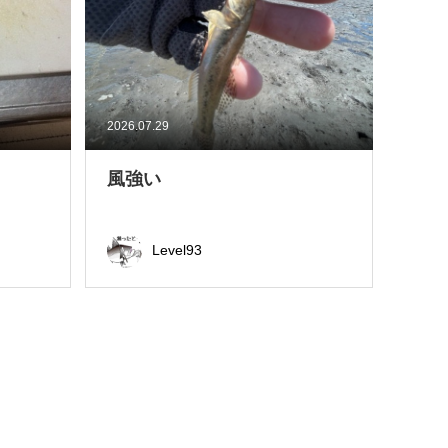
2026.07.29
風強い
Level93