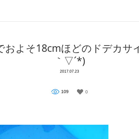
およそ18cmほどのドデカサ
｀▽´*)
2017.07.23
109
0