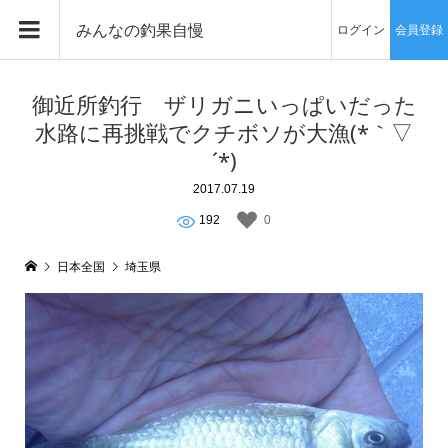
みんなの釣果自慢
ログイン
会員登録
御近所釣行 ザリガニいっぱいだった
水路に再挑戦でクチボソが大漁(*｀▽
´*)
2017.07.19
192
0
日本全国
埼玉県