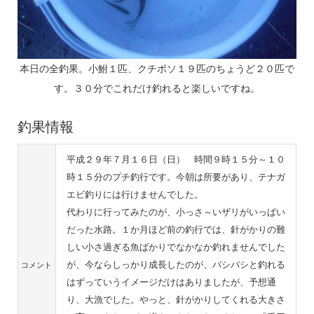
本日の全釣果。小鮒１匹、クチボソ１９匹のちょうど２０匹で
す。３０分でこれだけ釣れると楽しいですね。
釣果情報
平成２９年７月１６日（日） 時間９時１５分～１０
時１５分のプチ釣行です。今朝は所要があり、テナガ
エビ釣りには行けませんでした。
代わりに行ってみたのが、小っさ～いザリがいっぱい
だった水路。１か月ほど前の釣行では、針がかりの難
しい小さ過ぎる魚ばかりでなかなか釣れませんでした
が、今ならしっかり成長したのが、バシバシと釣れる
コメント
はずっていうイメージだけはありましたが、予想通
り、大漁でした。やっと、針がかりしてくれる大きさ