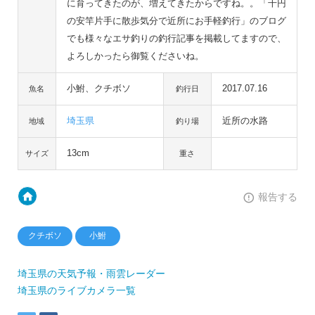
に育ってきたのが、増えてきたからですね。。「千円
の安竿片手に散歩気分で近所にお手軽釣行」のブログ
でも様々なエサ釣りの釣行記事を掲載してますので、
よろしかったら御覧くださいね。
小鮒、クチボソ
2017.07.16
魚名
釣行日
埼玉県
近所の水路
地域
釣り場
13cm
サイズ
重さ
報告する
クチボソ
小鮒
埼玉県の天気予報・雨雲レーダー
埼玉県のライブカメラ一覧