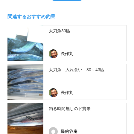
関連するおすすめ釣果
太刀魚30匹
長作丸
太刀魚 入れ食い 30～43匹
長作丸
釣る時間無しのド貧果
爆釣谷庵