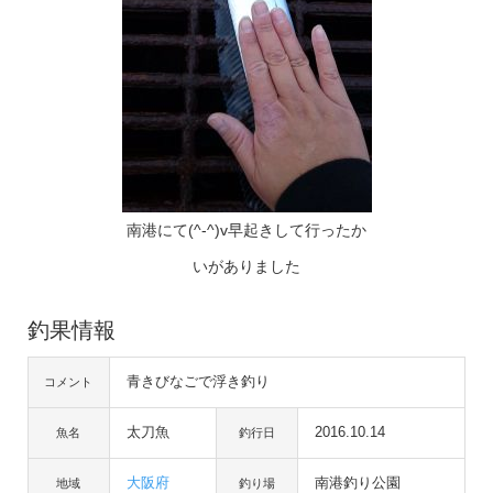
南港にて(^-^)v早起きして行ったか
いがありました
釣果情報
青きびなごで浮き釣り
コメント
太刀魚
2016.10.14
魚名
釣行日
大阪府
南港釣り公園
地域
釣り場