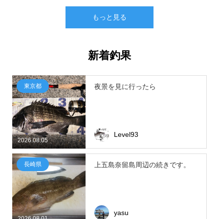
もっと見る
新着釣果
東京都
夜景を見に行ったら
Level93
2026.08.05
長崎県
上五島奈留島周辺の続きです。
yasu
2026.08.01