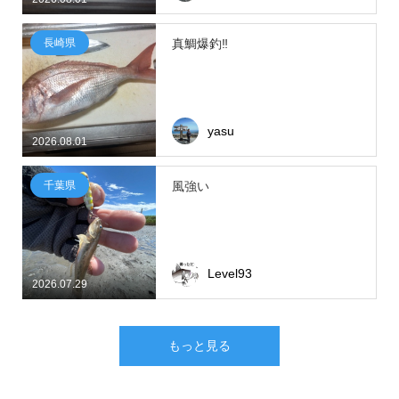
長崎県
真鯛爆釣‼
yasu
2026.08.01
千葉県
風強い
Level93
2026.07.29
もっと見る