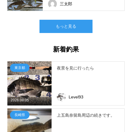
三太郎
もっと見る
新着釣果
東京都
夜景を見に行ったら
Level93
2026.08.05
長崎県
上五島奈留島周辺の続きです。