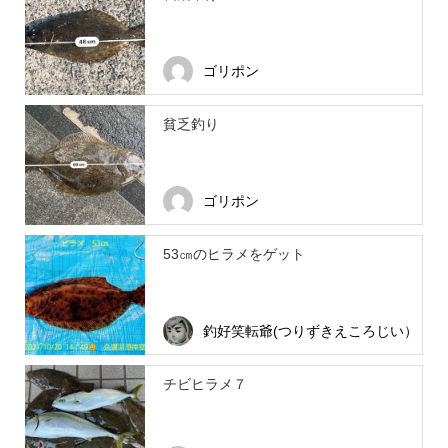
ゴリポン
貧乏釣り
ゴリポン
53㎝のヒラメをゲット
釣好笑転爺(つりずきえころじい）
チビヒラメ７