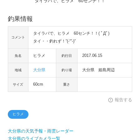
タイラバで、ヒラメ 60センチ！！
釣果情報
タイラバで、ヒラメ 60センチ！！( ﾟДﾟ)
コメント
タイ・・釣れず！”(-“”-)”
ヒラメ
2017.06.15
魚名
釣行日
大分県
大分県 姫島周辺
地域
釣り場
60cm
サイズ
重さ
報告する
ヒラメ
大分県の天気予報・雨雲レーダー
大分県のライブカメラ一覧