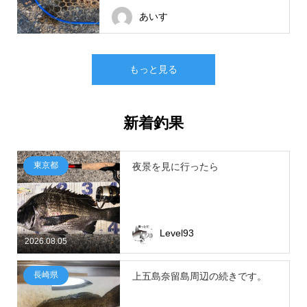
あいす
もっと見る
新着釣果
東京都
夜景を見に行ったら
Level93
2026.08.05
長崎県
上五島奈留島周辺の続きです。