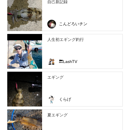
自己新記録
こんどろいチン
人生初エギング釣行
🔙LashTV
エギング
くらげ
夏エギング