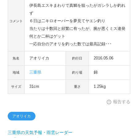
伊長島エスキまわりで真鯛を狙ったがガシラしか釣れ
ず
６日は二キロオーバーを夢見てヤエン釣り
コメント
当たりは十数回と頻繁に有ったが、腕が悪くミス連発
何とか二杯はゲット
一応自分のアオリを釣った数では最高記録･･･
アオリイカ
2016.05.06
魚名
釣行日
三重県
錦
地域
釣り場
31cm
1.25kg
サイズ
重さ
報告する
アオリイカ
三重県の天気予報・雨雲レーダー