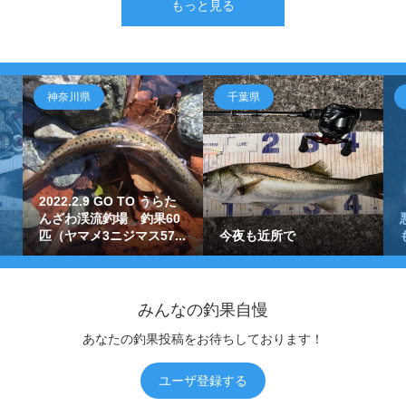
もっと見る
神奈川県
千葉県
2022.2.9 GO TO うらた
んざわ渓流釣場 釣果60
匹（ヤマメ3ニジマス57...
今夜も近所で
みんなの釣果自慢
あなたの釣果投稿をお待ちしております！
ユーザ登録する