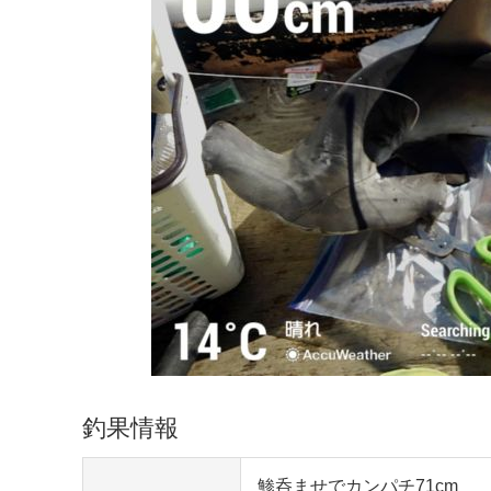
釣果情報
鯵呑ませでカンパチ71cm