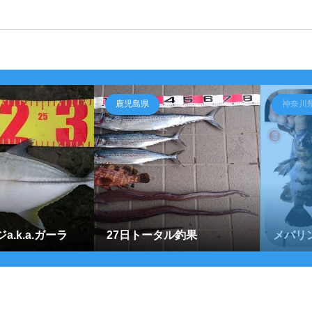
鹿児島県
神奈川
.k.a.ガーラ
27日トータル釣果
メバリ