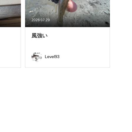
2026.07.29
風強い
Level93