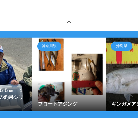
神奈川県
沖縄県
５５㎝ １
の釣果シリ
フロートアジング
ギンガメアジa