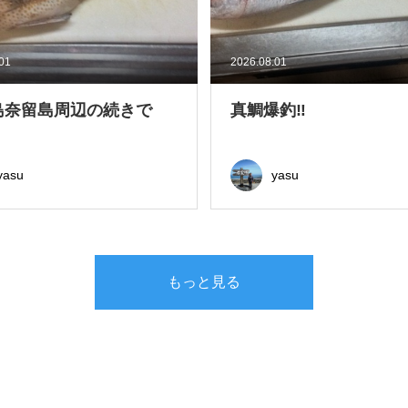
.01
2026.08.01
島奈留島周辺の続きで
真鯛爆釣‼
yasu
yasu
もっと見る