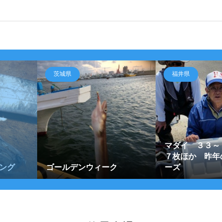
茨城県
福井県
マダイ ３３～
７枚ほか 昨年
ング
ゴールデンウィーク
ーズ