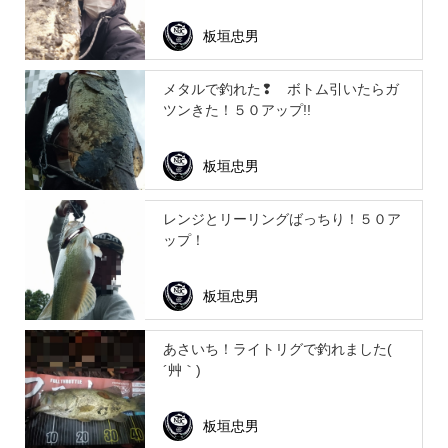
板垣忠男
メタルで釣れた❢ ボトム引いたらガ
ツンきた！５０アップ!!
板垣忠男
レンジとリーリングばっちり！５０ア
ップ！
板垣忠男
あさいち！ライトリグで釣れました(
´艸｀)
板垣忠男