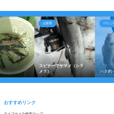
山梨県
和歌山
スピナーでヤマメ（シラ
メ？）
ハタ釣
おすすめリンク
ライブカメラ検索マップ