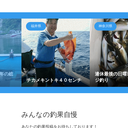
福井県
神奈川県
年の総
連休最後の日曜
チカメキントキ４０センチ
ジ釣り
みんなの釣果自慢
あなたの釣果投稿をお待ちしております！