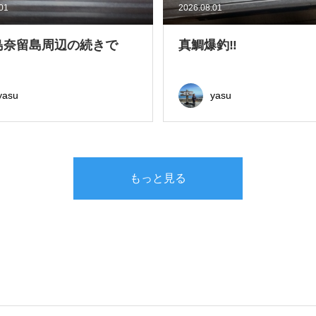
.01
2026.08.01
島奈留島周辺の続きで
真鯛爆釣‼
yasu
yasu
もっと見る