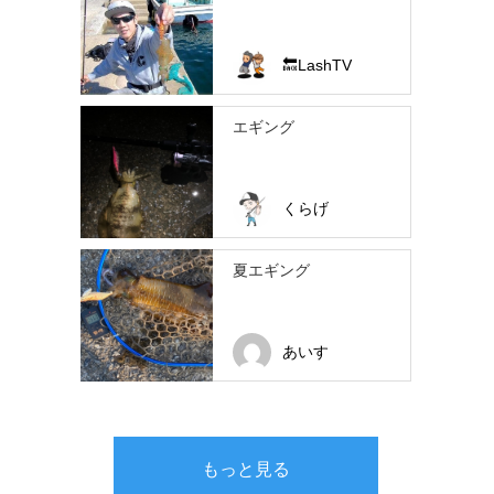
🔙LashTV
エギング
くらげ
夏エギング
あいす
もっと見る