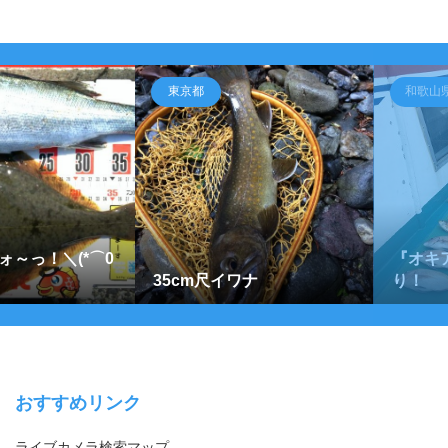
東京都
和歌山
ォ～っ！＼(*⌒0
『オキ
35cm尺イワナ
り！
おすすめリンク
ライブカメラ検索マップ