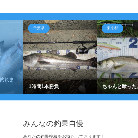
千葉県
東京都
釣れま
1時間1本勝負
ちゃんと喰った
みんなの釣果自慢
あなたの釣果投稿をお待ちしております！