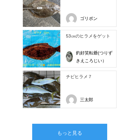
ゴリポン
53㎝のヒラメをゲット
釣好笑転爺(つりず
きえころじい）
チビヒラメ７
三太郎
もっと見る