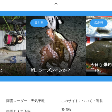
香川県
広島県
今日も 爆釣
よ
蛸…シーズンインか？
⌒)ｂ♪
雨雲レーダー・天気予報
このサイトについて・運営
者情報
雨雲と天気予報