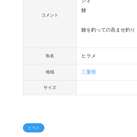
シオ
鯵
コメント
鯵を釣っての呑ませ釣り
ヒラメ
魚名
三重県
地域
サイズ
ヒラメ