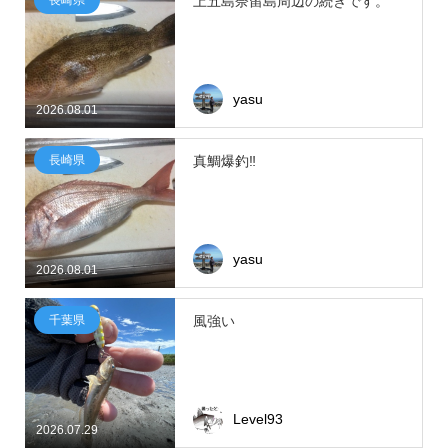
上五島奈留島周辺の続きです。
yasu
2026.08.01
長崎県
真鯛爆釣‼
yasu
2026.08.01
千葉県
風強い
Level93
2026.07.29