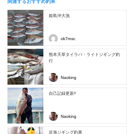
関連するおすすめ釣果
姫島沖大漁
ok7msc
熊本天草タイラバ・ライトジギング釣
行
Naoking
自己記録更新‼️
Naoking
近海ジギング釣果