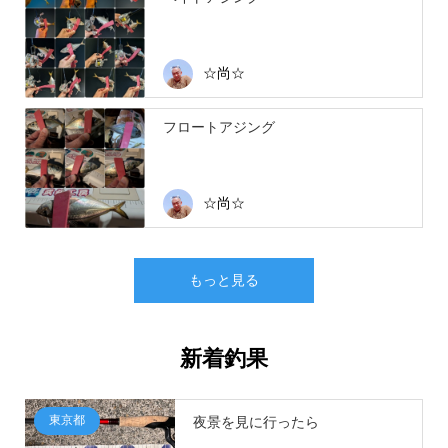
☆尚☆
フロートアジング
☆尚☆
もっと見る
新着釣果
東京都
夜景を見に行ったら