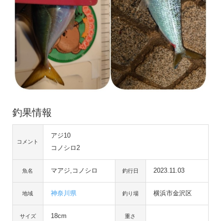
釣果情報
アジ10
コメント
コノシロ2
マアジ,コノシロ
2023.11.03
魚名
釣行日
神奈川県
横浜市金沢区
地域
釣り場
18cm
サイズ
重さ