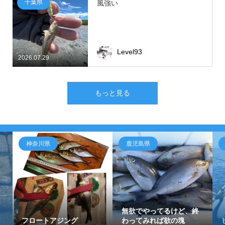
千葉県
風強い
Level93
2026.07.29
もっと見る
神奈川県
鹿児島県
無欲でやってるけど、終
フロートアジング
わってみれば欲の塊