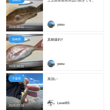
上五島奈留島周辺の続きです。
yasu
2026.08.01
長崎県
真鯛爆釣‼
yasu
2026.08.01
千葉県
風強い
Level93
2026.07.29