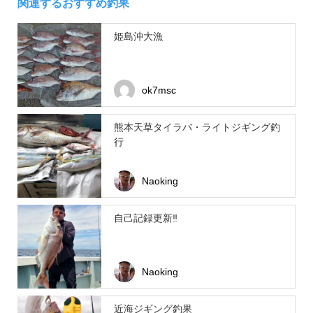
関連するおすすめ釣果
姫島沖大漁
ok7msc
熊本天草タイラバ・ライトジギング釣
行
Naoking
自己記録更新‼️
Naoking
近海ジギング釣果