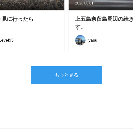
.05
2026.08.01
を見に行ったら
上五島奈留島周辺の続
す。
Level93
yasu
もっと見る