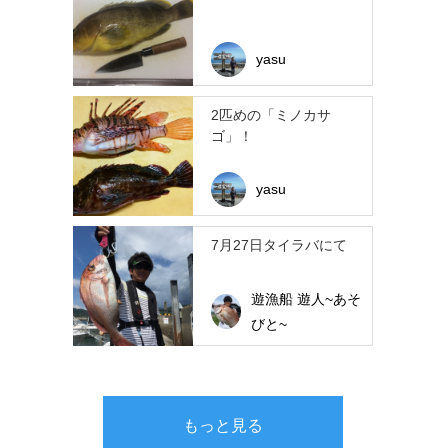
yasu
2匹めの「ミノカサ
ゴ」！
yasu
7月27日タイラバにて
遊漁船 遊人~あそ
びと~
もっと見る