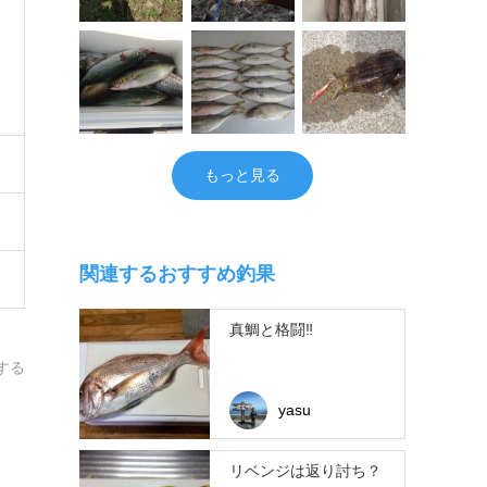
もっと見る
関連するおすすめ釣果
真鯛と格闘‼
する
yasu
リベンジは返り討ち？