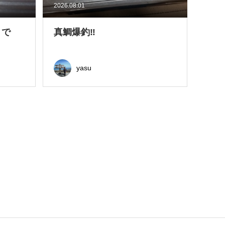
2026.08.01
きで
真鯛爆釣‼
yasu