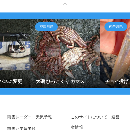
神奈川県
神奈川県
バスに変更
大磯 ひっこくり カマス
チョイ投げ
雨雲レーダー・天気予報
このサイトについて・運営
者情報
雨雲と天気予報