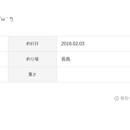
ら
ω｀*)
2016.02.03
釣行日
長島
釣り場
重さ
報告