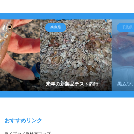
兵庫県
千葉県
来年の新製品テスト釣行
黒ムツ
おすすめリンク
ライブカメラ検索マップ