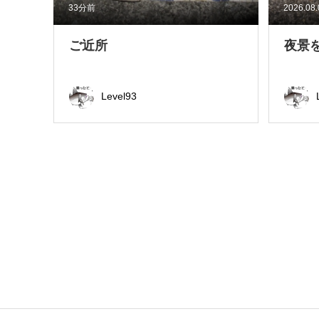
33分前
2026.08
ご近所
夜景
Level93