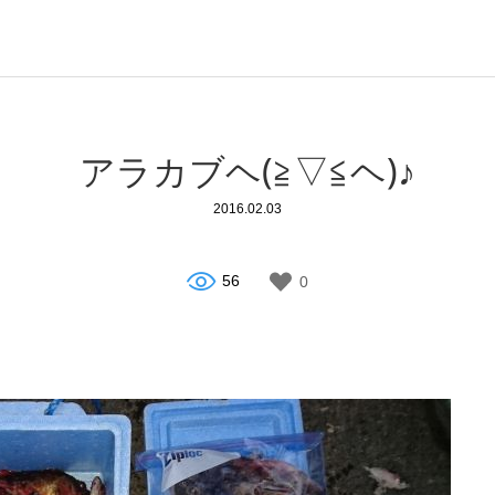
アラカブヘ(≧▽≦ヘ)♪
2016.02.03
56
0