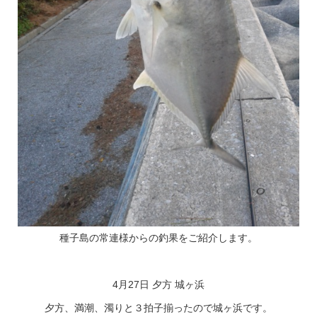
種子島の常連様からの釣果をご紹介します。
4月27日 夕方 城ヶ浜
夕方、満潮、濁りと３拍子揃ったので城ヶ浜です。