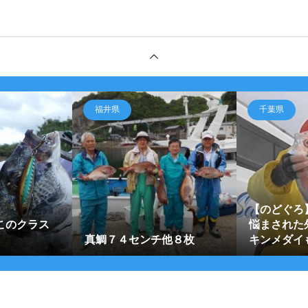
福井県
千葉県
【のどぐろ
，このクラス
悩まされた
真鯛７４センチ他８枚
キンメダイ