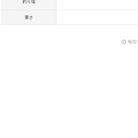
釣り場
重さ
報告