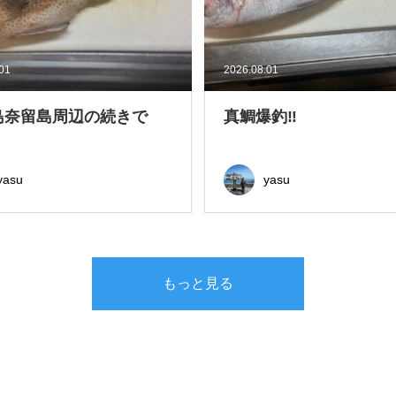
.01
2026.08.01
島奈留島周辺の続きで
真鯛爆釣‼
yasu
yasu
もっと見る