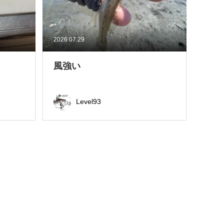
2026.07.29
風強い
Level93