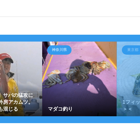
神奈川県
東京都
】サバの猛攻に
外房アカムツ。
1フィ
も混じる
マダコ釣り
＞＜