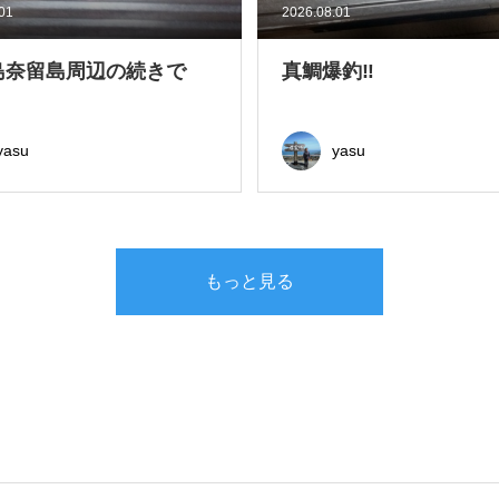
.01
2026.08.01
島奈留島周辺の続きで
真鯛爆釣‼
yasu
yasu
もっと見る