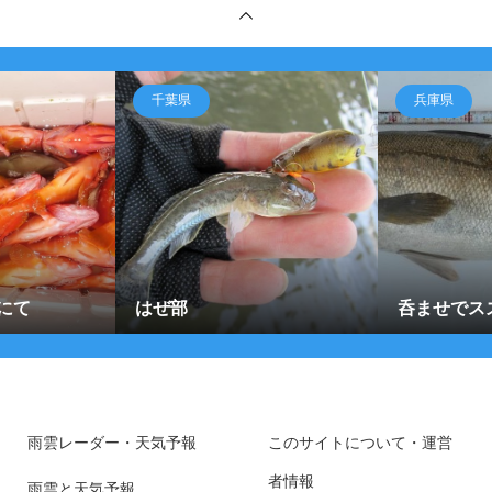
千葉県
兵庫県
にて
はぜ部
呑ませでス
雨雲レーダー・天気予報
このサイトについて・運営
者情報
雨雲と天気予報