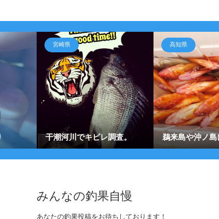
宮崎県
高知県
り
干潮河川でキビレ調査。
鵜来島や沖ノ島
みんなの釣果自慢
あなたの釣果投稿をお待ちしております！