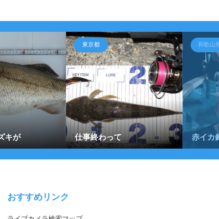
東京都
和歌山
ズキが
仕事終わって
赤イカ
おすすめリンク
ライブカメラ検索マップ