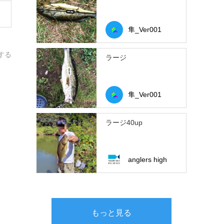
隼_Ver001
する
ラージ
隼_Ver001
ラージ40up
anglers high
もっと見る