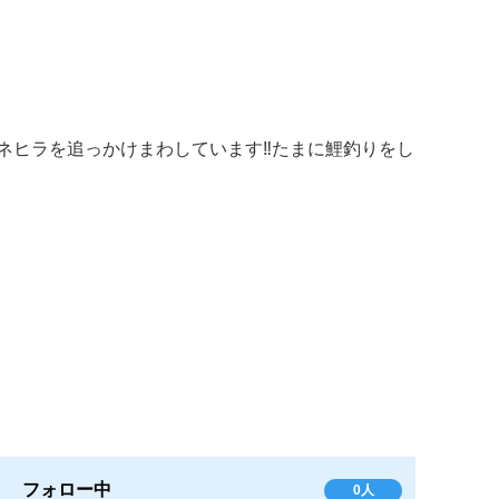
ヒラを追っかけまわしています‼️たまに鯉釣りをし
フォロー中
0人