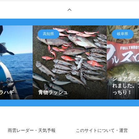
高知県
岐阜県
ショアライ
れました。
ラハギ
青物ラッシュ
っちり！
雨雲レーダー・天気予報
このサイトについて・運営