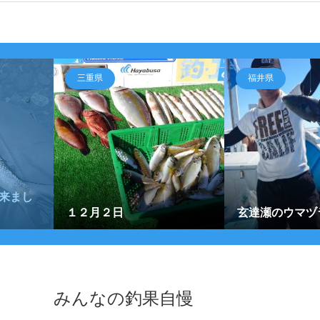
三重県
福井県
来まし
１２月２日
玄達瀬のウマヅ
みんなの釣果自慢