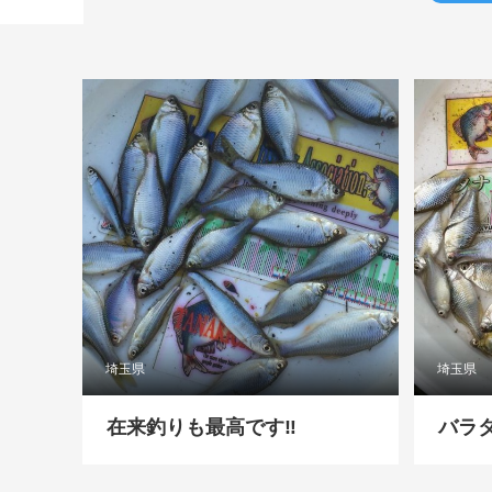
埼玉県
埼玉県
在来釣りも最高です‼️
バラ