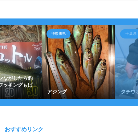
神奈川県
千葉県
ンながしたら釣
フッキングもば
アジング
タチウ
おすすめリンク