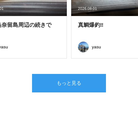
.01
2026.08.01
島奈留島周辺の続きで
真鯛爆釣‼
yasu
yasu
もっと見る