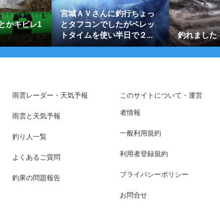
宮城ＡＶさんに釣行ちょっ
とかキビレ1
とタフコンでしたがペレッ
トタイムを使い半日で２...
釣れました
雨雲レーダー・天気予報
このサイトについて・運営
者情報
雨雲と天気予報
一般利用規約
釣り人一覧
利用者登録規約
よくあるご質問
プライバシーポリシー
釣果の問題報告
お問合せ