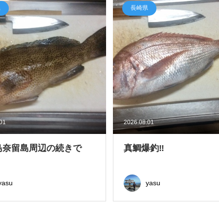
県
長崎県
.01
2026.08.01
島奈留島周辺の続きで
真鯛爆釣‼
yasu
yasu