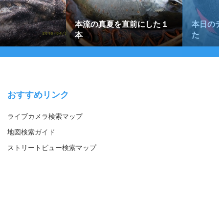
本流の真夏を直前にした１
本日の
本
た
おすすめリンク
ライブカメラ検索マップ
地図検索ガイド
ストリートビュー検索マップ