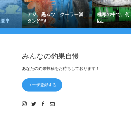
アジ、黒ムツ クーラー満
極寒の中で、何
夏🎐
タン(^^)/
匹。
みんなの釣果自慢
あなたの釣果投稿をお待ちしております！
ユーザ登録する