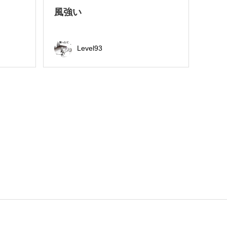
風強い
Level93