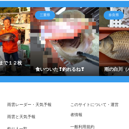
三重県
奈良県
まで１２枚
枚
食いついた❢釣れるね❣
雨の白川（
雨雲レーダー・天気予報
このサイトについて・運営
者情報
雨雲と天気予報
一般利用規約
釣り人一覧