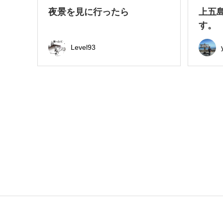
夜景を見に行ったら
上五
す。
Level93