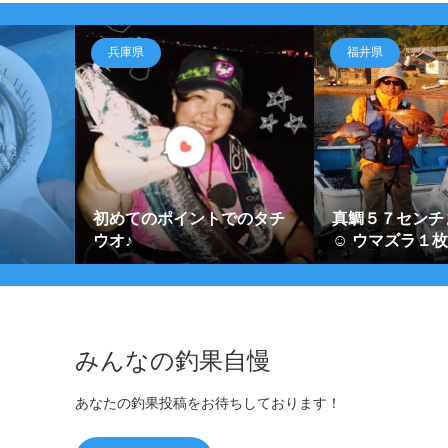
兵庫県
福井県
初めてのポイントでのタチ
真鯛５７センチ
ウオ♪
☺ ウマズラ１
みんなの釣果自慢
あなたの釣果投稿をお待ちしております！