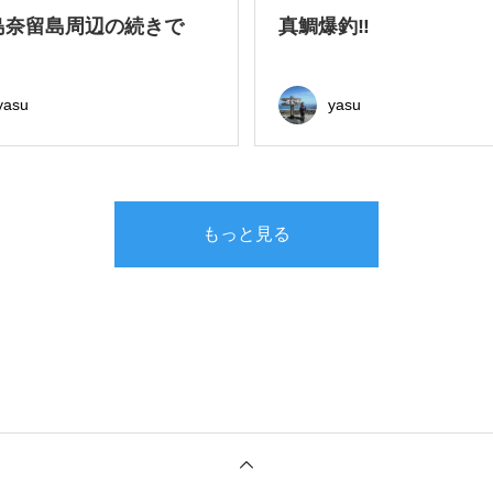
島奈留島周辺の続きで
真鯛爆釣‼
yasu
yasu
もっと見る