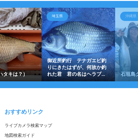
埼玉県
沖縄県
御近所釣行 テナガエビ釣
りにきたはずが、何故か釣
ハタキは？）
れた君 君の名はヘラブ...
石垣島
おすすめリンク
ライブカメラ検索マップ
地図検索ガイド