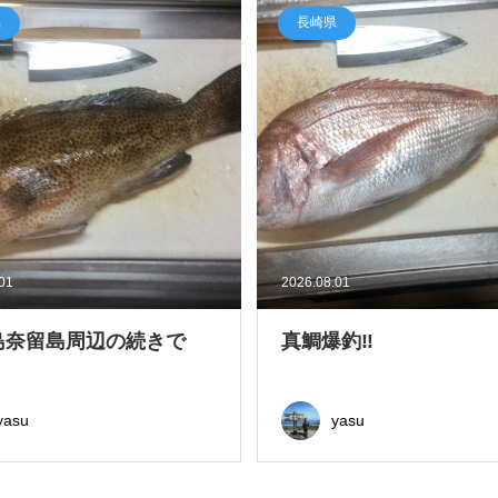
県
長崎県
.01
2026.08.01
島奈留島周辺の続きで
真鯛爆釣‼
yasu
yasu