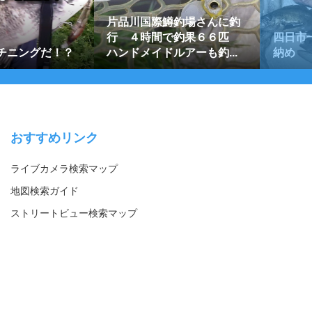
片品川国際鱒釣場さんに釣
行 ４時間で釣果６６匹
四日市
チニングだ！？
ハンドメイドルアーも釣...
納め
おすすめリンク
ライブカメラ検索マップ
地図検索ガイド
ストリートビュー検索マップ