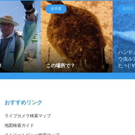
岩手県
群馬県
ハンド
ウ虫ル
！
この場所で？
たヽ(･∀
おすすめリンク
ライブカメラ検索マップ
地図検索ガイド