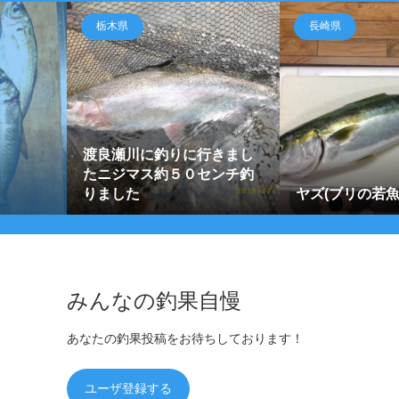
栃木県
長崎県
渡良瀬川に釣りに行きまし
たニジマス約５０センチ釣
りました
ヤズ(ブリの若魚)
みんなの釣果自慢
あなたの釣果投稿をお待ちしております！
ユーザ登録する