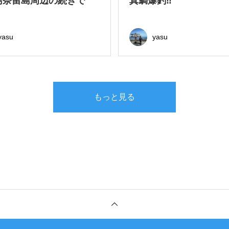
島奈留島周辺の続きで
真鯛爆釣‼
yasu
yasu
もっと見る