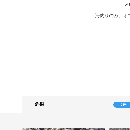
2
海釣りのみ、オ
釣果
3件