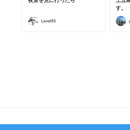
夜景を見に行ったら
上五
す。
Level93