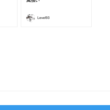
風強い
Level93