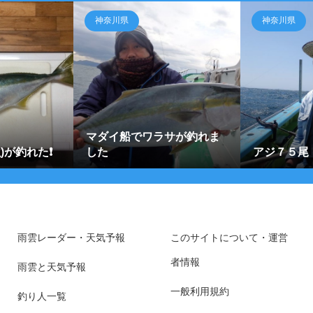
神奈川県
神奈川県
マダイ船でワラサが釣れま
が釣れた❗️
した
アジ７５尾
雨雲レーダー・天気予報
このサイトについて・運営
者情報
雨雲と天気予報
一般利用規約
釣り人一覧